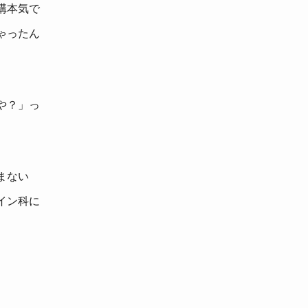
構本気で
ゃったん
や？」っ
まない
イン科に