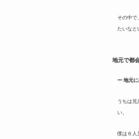
その中で
たいなと
地元で都
ー 地元
うちは兄
い。
僕は６人