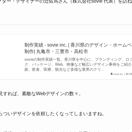
クター・デザイナーの辻佑馬さん（株式会社sovie 代表）を訪
制作実績 - sovie inc. | 香川県のデザイン・ホーム
制作| 丸亀市・三豊市・高松市
sovieの制作実績一覧。香川県を中心に、ブランディング、ロ
ク、パッケージ、Web、映像など幅広いデザイン事例をご紹
政、飲食、医療、観光など多様な業界のクリ...
sovie inc. |
見すれば、素敵なWebデザインの数々。
らついデザインを依頼したくなってしまいますね。