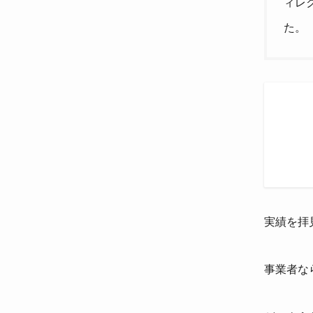
ィレ
た。
実績を拝
事業者な