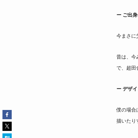
ー ご出
今まさに
昔は、今
で、超田
ー デザ
僕の場合
描いたり