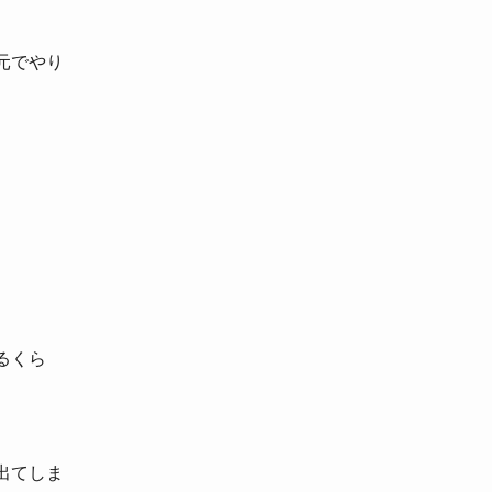
元でやり
るくら
出てしま