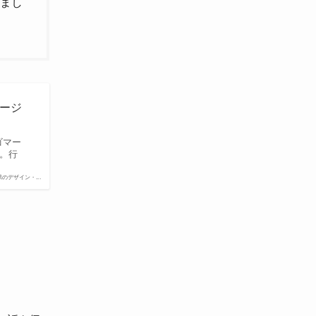
ねまし
ページ
ゴマー
介。行
 香川県のデザイン・...