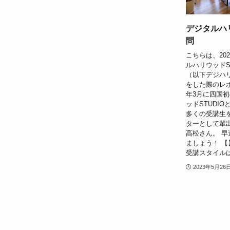
デジタルハ
問
こちらは、20
ルハリウッドS
（以下デジハ
をした際のレポ
年3月に四国
ッドSTUDI
多くの受講生
ターとして輩
高松さん。 
ましょう！ 【
受講スタイルは
2023年5月26