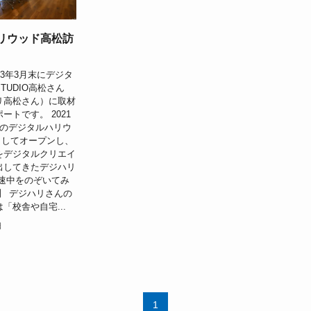
リウッド高松訪
23年3月末にデジタ
TUDIO高松さん
リ高松さん）に取材
ートです。 2021
初のデジタルハリウ
Oとしてオープンし、
をデジタルクリエイ
出してきたデジハリ
早速中をのぞいてみ
】 デジハリさんの
「校舎や自宅...
日
1